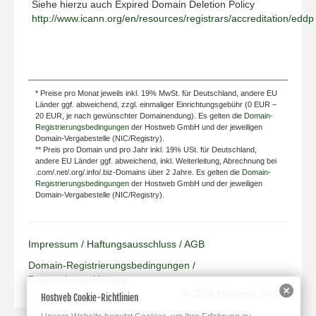
Siehe hierzu auch Expired Domain Deletion Policy
http://www.icann.org/en/resources/registrars/accreditation/eddp
* Preise pro Monat jeweils inkl. 19% MwSt. für Deutschland, andere EU
Länder ggf. abweichend, zzgl. einmaliger Einrichtungsgebühr (0 EUR –
20 EUR, je nach gewünschter Domainendung). Es gelten die
Domain-
Registrierungsbedingungen
der Hostweb GmbH und der jeweiligen
Domain-Vergabestelle (NIC/Registry).
** Preis pro Domain und pro Jahr inkl. 19% USt. für Deutschland,
andere EU Länder ggf. abweichend, inkl. Weiterleitung, Abrechnung bei
.com/.net/.org/.info/.biz-Domains über 2 Jahre. Es gelten die
Domain-
Registrierungsbedingungen
der Hostweb GmbH und der jeweiligen
Domain-Vergabestelle (NIC/Registry).
Impressum
/
Haftungsausschluss
/
AGB
Domain-Registrierungsbedingungen
/
Datenschutzerklärung
© 2016 Hostweb GmbH
Hostweb Cookie-Richtlinien