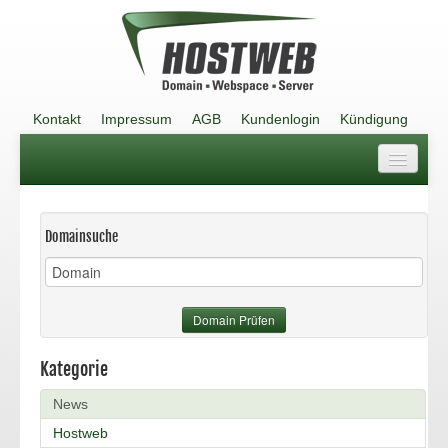
Kontakt
Impressum
AGB
Kundenlogin
Kündigung
Kontakt
Impressum
Domainsuche
AGB
Kundenlogin
Domain Prüfen
Kündigung
Kategorie
News
Hostweb