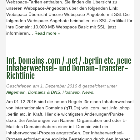
Webspace-Tarifen enthalten. Sie finden die Übersicht zu
unseren Webspace-Angeboten über den folgenden Link:
Webspace Übersicht Unsere Webspace-Angebote mit SSL Die
folgenden Webspace-Angebote beinhalten ein SSL-Zertifikat für
Ihre Domain: 10.000 MB Webspace Basic mit SSL, jetzt
informieren…
Read more »
Int. Domains .com / .net / .berlin etc. neue
Inhaberwechsel- und Domain-Transfer-
Richtlinie
Geschrieben am
1. Dezember 2016
&
gespeichert unter
Allgemein
,
Domains & DNS
,
Hostweb
,
News
.
Am 01.12.2016 sind die neuen Regeln für einen Inhaberwechsel
von internationalen Domains (gTLDs) wie .com .net .info .shop
.berlin etc. in Kraft. Hier die wichtigsten Änderungen/Punkte
dazu: Bei Änderungen von Namen, Organisation und oder E-
Mail des Domaininhabers einer int. Domain wird ein
Inhaberwechsel-Prozess angestoßen. Der Inhaberwechsel-
Prozess erfordert eine explizite Bestätigung durch den Inhaber