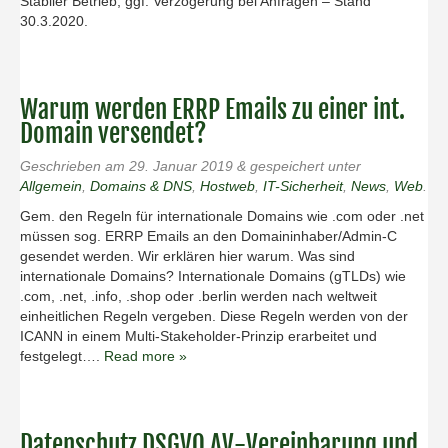
Stabiler Betrieb, ggf. Verzögerung bei Anfragen – Stand
30.3.2020.
Warum werden ERRP Emails zu einer int.
Domain versendet?
Geschrieben am
29. Januar 2019
&
gespeichert unter
Allgemein
,
Domains & DNS
,
Hostweb
,
IT-Sicherheit
,
News
,
Web
.
Gem. den Regeln für internationale Domains wie .com oder .net
müssen sog. ERRP Emails an den Domaininhaber/Admin-C
gesendet werden. Wir erklären hier warum. Was sind
internationale Domains? Internationale Domains (gTLDs) wie
.com, .net, .info, .shop oder .berlin werden nach weltweit
einheitlichen Regeln vergeben. Diese Regeln werden von der
ICANN in einem Multi-Stakeholder-Prinzip erarbeitet und
festgelegt….
Read more »
Datenschutz DSGVO AV-Vereinbarung und