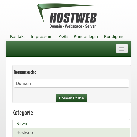
Kontakt
Impressum
AGB
Kundenlogin
Kündigung
Kontakt
Impressum
Domainsuche
AGB
Kundenlogin
Domain Prüfen
Kündigung
Kategorie
News
Hostweb